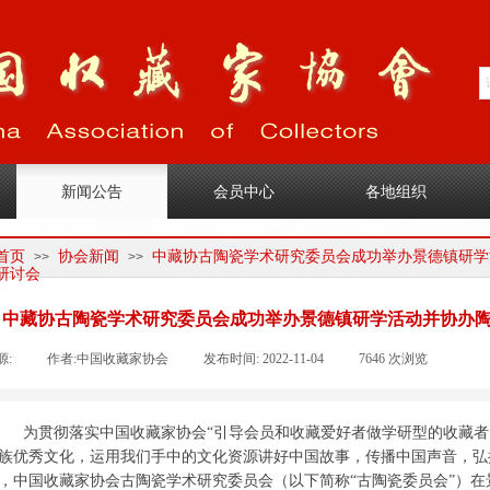
1
新闻公告
会员中心
各地组织
首页
协会新闻
中藏协古陶瓷学术研究委员会成功举办景德镇研学
>>
>>
研讨会
中藏协古陶瓷学术研究委员会成功举办景德镇研学活动并协办陶
源:
|
作者:
中国收藏家协会
|
发布时间:
2022-11-04
|
7646
次浏览
|
|
为贯彻落实中国收藏家协会“
引导会员和收藏爱好者做学研型的收藏者
族优秀文化，运用我们手中的文化资源讲好中国故事，传播中国声音，弘
，中国收藏家协会古陶瓷学术研究委员会（以下简称“古陶瓷委员会”）