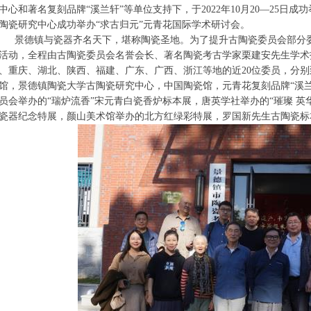
中心和著名复刻品牌“溪兰轩”等单位支持下，于2022年10月20—25
陶瓷研究中心成功举办“求古归元”元青花国际学术研讨会。
景德镇与瓷器齐名天下，堪称陶瓷圣地。为了提升古陶瓷委员会部分
活动，全程由古陶瓷委员会名誉会长、著名陶瓷考古学家栗建安先生学术
、重庆、湖北、陕西、福建、广东、广西、浙江等地的近20位委员，分
馆，景德镇陶瓷大学古陶瓷研究中心，中国陶瓷馆，元青花复刻品牌“溪
员会举办的“瑞炉流香”宋元青白瓷香炉标本展，唐英学社举办的“璀璨 英
瓷器纪念特展，颜山美术馆举办的北方红绿彩特展，罗国新先生古陶瓷标