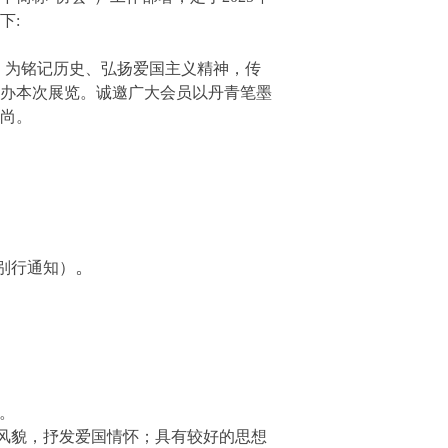
下:
年。为铭记历史、弘扬爱国主义精神，传
办本次展览。诚邀广大会员以丹青笔墨
尚。
。
别行通知）
。
风貌，抒发爱国情怀；具有较好的思想