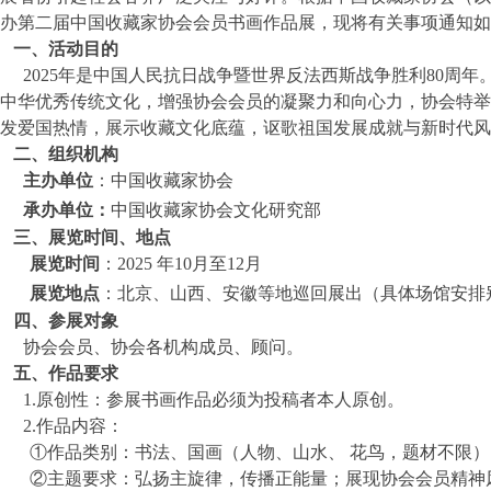
办第二届中国收藏家协会会员书画作品展，现将有关事项通知如
一、
活动目的
2025年是中国人民抗日战争暨世界反法西斯战争胜利80周
中华优秀传统文化，增强协会会员的凝聚力和向心力，协会特举
发爱国热情，展示收藏文化底蕴，讴歌祖国发展成就与新时代风
二、
组织机构
主办单位
：中国收藏家协会
承办单位
：
中国收藏家协会文化研究部
三、展览时间、地点
展览
时间
：2025
年
10
月至1
2月
展览地点
：北京、山西、安徽等地巡回展出（具体场馆安排
四、
参展对象
协会会员、协会各机构成员、顾问。
五、
作品要求
1.
原创性：参展书画作品必须为投稿者本人原创。
2.
作品内容
：
①作品类别：书法、国画（人物、山水、 花鸟，题材不限）
②主题要求：弘扬主旋律，传播正能量；展现协会会员精神