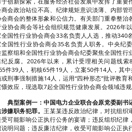
勇于创新探索，在服务经济社会发展中发挥了重要
会商会政治站位不高、纪律规矩意识淡薄、内部管
协会商会的整体形象和公信力。有关部门重拳整治
行业协会商会等社会组织规范健康发展。2026年
家全国性行业协会商会33名负责人人选，推动340
家全国性行业协会商会35名负责人职务。中央纪
检监察组和全国性行业协会商会纪委聚焦全国性行
肃纪反腐。2026年以来，累计受理相关问题线索8
165件39人，初核65件19人，立案50件14人，
施或刑事强制措施14人，运用“四种形态”批评教育
震慑效应，现选取7起全国性行业协会商会领域违
典型案例一：中国电力企业联合会原党委副书记
法涉嫌职务犯罪。
王某某违反政治纪律，对抗组织
接受可能影响公正执行公务的宴请；违反组织纪律
织说明问题；违反廉洁纪律，收受可能影响公正执