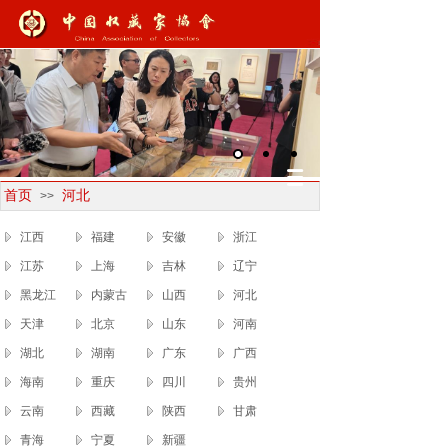
首页
河北
>>
江西
福建
安徽
浙江
江苏
上海
吉林
辽宁
黑龙江
内蒙古
山西
河北
天津
北京
山东
河南
湖北
湖南
广东
广西
海南
重庆
四川
贵州
云南
西藏
陕西
甘肃
青海
宁夏
新疆