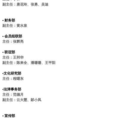
副主任：唐花玲、张勇、吴迪
• 财务部
副主任：黄水泉
• 会员组联部
主任：张辉亮
• 联谊部
主任：王邦华
副主任：陈来全、潘珊珊、王平阳
•文化研究部
主任：程曙东
•法津事务部
主任：范德月
副主任：云大慧、郞小凤
• 宣传部