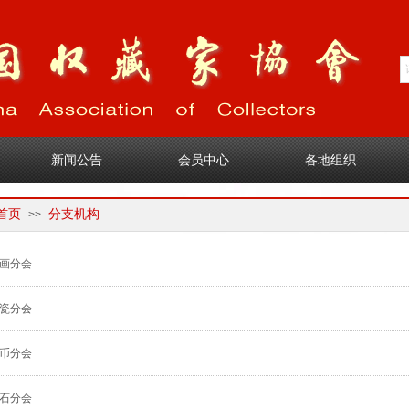
1
新闻公告
会员中心
各地组织
首页
分支机构
>>
画分会
瓷分会
币分会
石分会