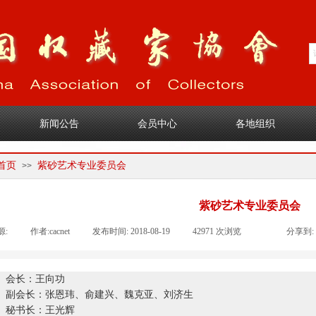
1
新闻公告
会员中心
各地组织
首页
紫砂艺术专业委员会
>>
紫砂艺术专业委员会
源:
|
作者:
cacnet
|
发布时间:
2018-08-19
|
42971
次浏览
|
|
分享到:
会长：王向功
副会长：张恩玮、俞建兴、魏克亚、刘济生
秘书长：王光辉