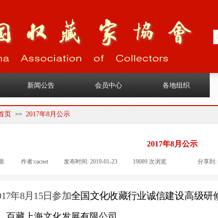
1
新闻公告
会员中心
各地组织
首页
2017年8月公示
>>
2017年8月公示
源:
|
作者:
cacnet
|
发布时间:
2019-01-23
|
19089
次浏览
|
|
分享到:
017
年
8
月
15
日参加
全国文化收藏行业诚信
建设高级研
、百藏上海文化发展有限公司