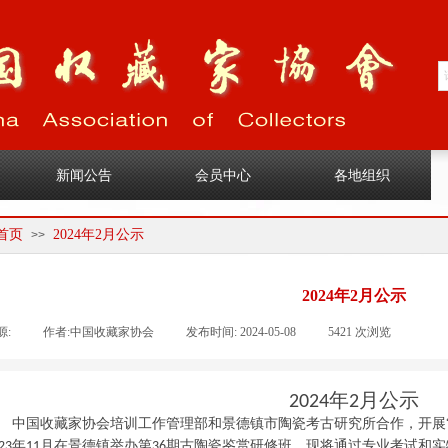
1
新闻公告
会员中心
各地组织
首页
2024年2月公示
>>
2024年2月公示
源:
|
作者:
中国收藏家协会
|
发布时间:
2024-05-08
|
5421
次浏览
|
|
年
月公示
2024
2
中国收藏家协会培训工作管理部和景德镇市陶瓷考古研究所合作，开展
年
月在景德镇举办第
期古陶瓷鉴赏研修班，现将通过专业考试和实
2
3
11
3
6