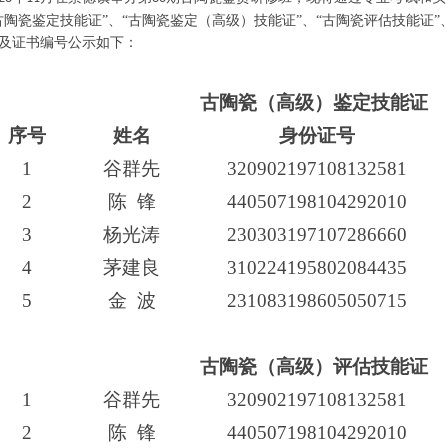
古陶瓷鉴定技能证”、“古陶瓷鉴定（高级）技能证”、“古陶瓷评估技能证”
及证书编号公示如下：
古陶瓷（高级）鉴定技能证
序号
姓名
身份证号
1
谷群先
320902197108132581
2
陈
锋
440507198104292010
3
杨光涛
230303197107286660
4
茅建良
310224195802084435
5
金
波
231083198605050715
古陶瓷（高级）评估技能证
1
谷群先
320902197108132581
2
陈
锋
440507198104292010